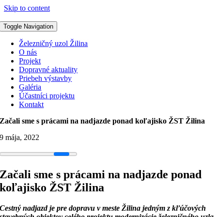
Skip to content
Toggle Navigation
Železničný uzol Žilina
O nás
Projekt
Dopravné aktuality
Priebeh výstavby
Galéria
Účastníci projektu
Kontakt
Začali sme s prácami na nadjazde ponad koľajisko ŽST Žilina
9 mája, 2022
Začali sme s prácami na nadjazde ponad
koľajisko ŽST Žilina
Cestný nadjazd je pre dopravu v meste Žilina jedným z kľúčových
stavebných objektov celého projektu modernizácie železničného uzla