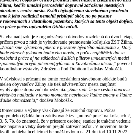
Žilina, keďže umožní prerozdeliť dopravné zaťaženie mestských
okruhov v centre mesta. Kvôli chýbajúcemu stavebnému povoleniu
sme k jeho realizácii nemohli pristúpiť skôr, no po posune
v rokovaniach s vlastníkom pozemkov, ktorých sa tento objekt dotýka
sa práce počas uplynulého týždňa začali.
Stavba nadjazdu je z organizačných dôvodov rozdelená do dvoch etáp,
pričom prvou z nich je vybudovanie premostenia koľajiska ŽST Žilina
„
Začali sme výstavbou piliera v priestore bývalého nástupištia 2, ktorý
bude zároveň pylónom budúceho mostu, a počas najbližších dní sa
rozbehnú práce aj na základoch ďalších pilierov umiestnených medzi
spomenutým prvým pilierom/pylónom a Ľavobrežnou ulicou,
“ povedal
koordinátor výstavby Združenia Pod Dubňom Ladislav Mokošák.
V súvislosti s prácami na tomto rozsiahlom stavebnom objekte budú
nielen obyvateľov Žiliny ale tiež návštevníkov mesta zaujímať
vyplývajúce dopravné obmedzenia. „
Sme radi, že pre cestnú dopravu
výstavba nadjazdu v tomto momente neprinesie žiadne zmeny a žiadne
ďalšie obmedzenia,
“ dodáva Mokošák.
Obmedzenia a výluky však čakajú železničnú dopravu. Počas
uplynulého týždňa bolo zaktivované tzv. „nulové pole“ na koľajach 2,
3, 5, 7b, čo znamená, že v priestore osobnej stanice je trakčné vedenie
bez napätia a vlaky úsekom prejdú zotrvačnosťou. V novembri bude
kvôli prebiehajúcej letmej betonáži pylónu na 21 dní (od 10.11.2022