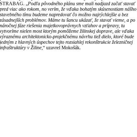
STRABAG. „
Podľa pôvodného plánu sme mali nadjazd začať stavať
pred viac ako rokom, no verím, že vďaka bohatým skúsenostiam nášho
stavebného tímu budeme napredovať čo možno najrýchlejšie a bez
zásadnejších problémov. Máme tu šancu ukázať, že stavať vieme, a po
náročnej fáze riešenia majetkovoprávnych vzťahov a prípravy, tu
vytvoríme nielen most ktorým pomôžeme žilinskej doprave, ale vďaka
výraznému architektonicko-projekčnému návrhu tiež dielo, ktoré bude
jedným z hlavných úspechov tejto rozsiahlej rekonštrukcie železničnej
infraštruktúry v Žiline,
“ uzavrel Mokošák.