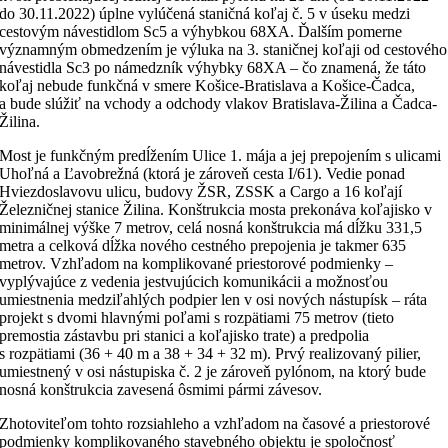
do 30.11.2022) úplne vylúčená staničná koľaj č. 5 v úseku medzi
cestovým návestidlom Sc5 a výhybkou 68XA. Ďalším pomerne
významným obmedzením je výluka na 3. staničnej koľaji od cestového
návestidla Sc3 po námedzník výhybky 68XA – čo znamená, že táto
koľaj nebude funkčná v smere Košice-Bratislava a Košice-Čadca,
a bude slúžiť na vchody a odchody vlakov Bratislava-Žilina a Čadca-
Žilina.
Most je funkčným predĺžením Ulice 1. mája a jej prepojením s ulicami
Uhoľná a Ľavobrežná (ktorá je zároveň cesta I/61). Vedie ponad
Hviezdoslavovu ulicu, budovy ŽSR, ZSSK a Cargo a 16 koľají
Železničnej stanice Žilina. Konštrukcia mosta prekonáva koľajisko v
minimálnej výške 7 metrov, celá nosná konštrukcia má dĺžku 331,5
metra a celková dĺžka nového cestného prepojenia je takmer 635
metrov. Vzhľadom na komplikované priestorové podmienky –
vyplývajúce z vedenia jestvujúcich komunikácii a možnosťou
umiestnenia medziľahlých podpier len v osi nových nástupísk – ráta
projekt s dvomi hlavnými poľami s rozpätiami 75 metrov (tieto
premostia zástavbu pri stanici a koľajisko trate) a predpolia
s rozpätiami (36 + 40 m a 38 + 34 + 32 m). Prvý realizovaný pilier,
umiestnený v osi nástupiska č. 2 je zároveň pylónom, na ktorý bude
nosná konštrukcia zavesená ôsmimi pármi závesov.
Zhotoviteľom tohto rozsiahleho a vzhľadom na časové a priestorové
podmienky komplikovaného stavebného objektu je spoločnosť