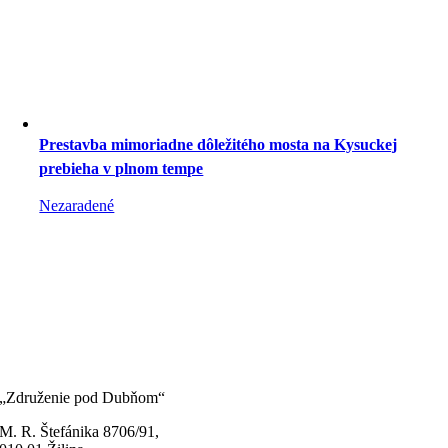
Prestavba mimoriadne dôležitého mosta na Kysuckej
prebieha v plnom tempe
Nezaradené
„Združenie pod Dubňom“
M. R. Štefánika 8706/91,