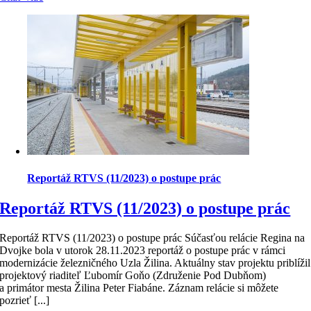
Reportáž RTVS (11/2023) o postupe prác
Reportáž RTVS (11/2023) o postupe prác
Reportáž RTVS (11/2023) o postupe prác Súčasťou relácie Regina na
Dvojke bola v utorok 28.11.2023 reportáž o postupe prác v rámci
modernizácie železničného Uzla Žilina. Aktuálny stav projektu priblížil
projektový riaditeľ Ľubomír Goňo (Združenie Pod Dubňom)
a primátor mesta Žilina Peter Fiabáne. Záznam relácie si môžete
pozrieť [...]