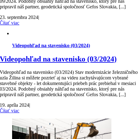
09/2024. Podobný obsiahly náhľad na stavenisko, ktorý pre nás
pripravil náš partner, geodetická spoločnosť Gefos Slovakia, [...]
23. septembra 2024
|
Čítať viac
Videopohľad na stavenisko (03/2024)
Videopohľad na stavenisko (03/2024)
Videopohľad na stavenisko (03/2024) Stav modernizácie železničného
uzla Žilina si môžete pozrieť aj na videu zachytávajúcom vybrané
stavebné objekty - let dokumentujúci priebeh prác prebiehal v mesiaci
03/2024. Podobný obsiahly náhľad na stavenisko, ktorý pre nás
pripravil náš partner, geodetická spoločnosť Gefos Slovakia, [...]
19. apríla 2024
|
Čítať viac