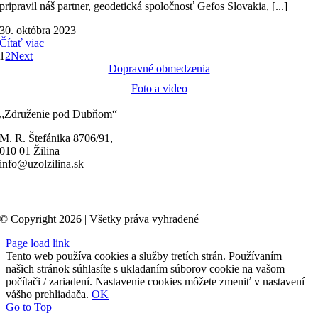
pripravil náš partner, geodetická spoločnosť Gefos Slovakia, [...]
30. októbra 2023
|
Čítať viac
1
2
Next
Dopravné obmedzenia
Foto a video
„Združenie pod Dubňom“
M. R. Štefánika 8706/91,
010 01 Žilina
info@uzolzilina.sk
© Copyright 2026 | Všetky práva vyhradené
Page load link
Tento web používa cookies a služby tretích strán. Používaním
našich stránok súhlasíte s ukladaním súborov cookie na vašom
počítači / zariadení. Nastavenie cookies môžete zmeniť v nastavení
vášho prehliadača.
OK
Go to Top