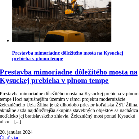
Prestavba mimoriadne dôležitého mosta na Kysuckej
prebieha v plnom tempe
Prestavba mimoriadne dôležitého mosta na
Kysuckej prebieha v plnom tempe
Prestavba mimoriadne dôležitého mosta na Kysuckej prebieha v plnom
tempe Hoci najrušnejším územím v rámci projektu modernizácie
železničného Uzla Žilina je už dlhodobo priestor koľajiska ŽST Žilina,
aktuálne azda najdôležitejšia skupina stavebných objektov sa nachádza
neďaleko jej bratislavského zhlavia. Železničný most ponad Kysuckú
ulicu – [...]
20. januára 2024
|
Čítať viac