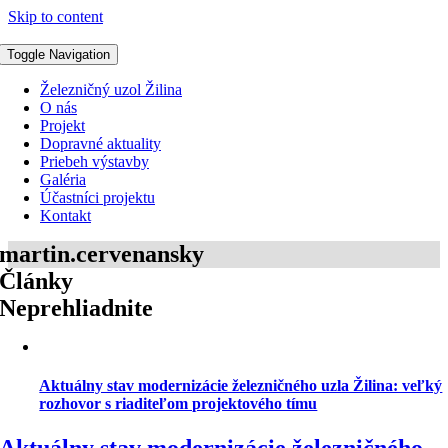
Skip to content
Toggle Navigation
Železničný uzol Žilina
O nás
Projekt
Dopravné aktuality
Priebeh výstavby
Galéria
Účastníci projektu
Kontakt
martin.cervenansky
Články
Neprehliadnite
Aktuálny stav modernizácie železničného uzla Žilina: veľký
rozhovor s riaditeľom projektového tímu
Aktuálny stav modernizácie železničného